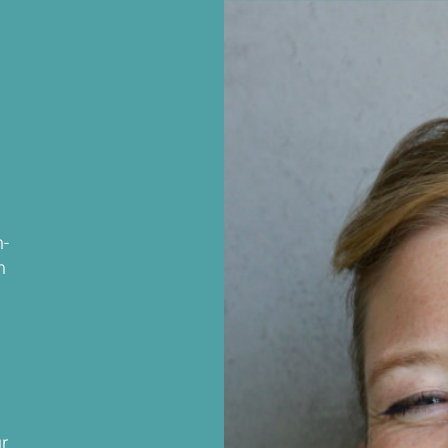
n
n-
n
r